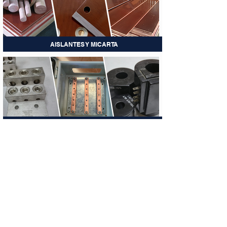
AISLANTES Y MICARTA
FABRICACIONES ELECTRICAS
Soluciones eléctricas industriales a la
medida.
​ Más de 35 años de experiencia.
Lucio Blanco 1057 Nte. Col. Fierro, 64590,
Monterrey, Nuevo León.
ventas@regiopartesind.com
81 8355 1030